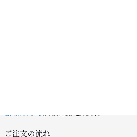
ます。
選べる内容は、日本風・アメリカ風・ヨーロッパ風の3種類のデザ
インに加え、革色、ステッチ、ナンバー情報、裏面文字、裏面フォ
ントなど。
入力中もスマホ画面の下部に仕上がりイメージが表示されるた
め、色や文字のバランスを見ながらご注文内容を作成できます。
ご注文後には、実際に革へ印字したデザインサンプルをメールでお
送りします。文字の変更や位置の微調整などがある場合は、その
際にご相談いただけます。
自分用のキーホルダーとしてはもちろん、車好き・バイク好きの
方へのプレゼントにもおすすめです。
シミュレーター以外のデザインをご希望の場合は、
LINE
または
お
問い合わせフォーム
よりお気軽にご相談ください。
ご注文の流れ