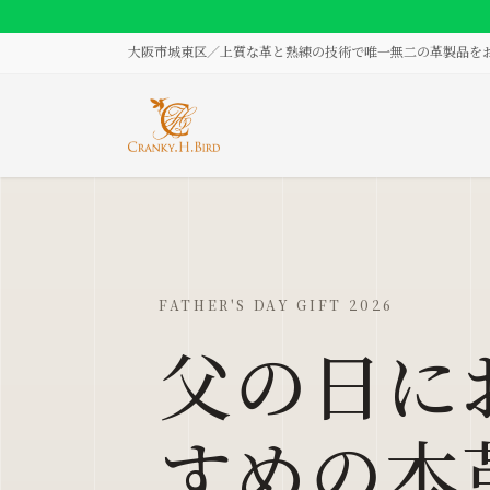
コ
ナ
ン
ビ
大阪市城東区／上質な革と熟練の技術で唯一無二の革製品を
テ
ゲ
ン
ー
ツ
シ
に
ョ
移
ン
動
に
移
動
FATHER'S DAY GIFT 2026
父の日に
すめの本