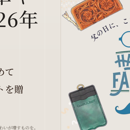
26年
めて
トを贈
わいが増すものを。