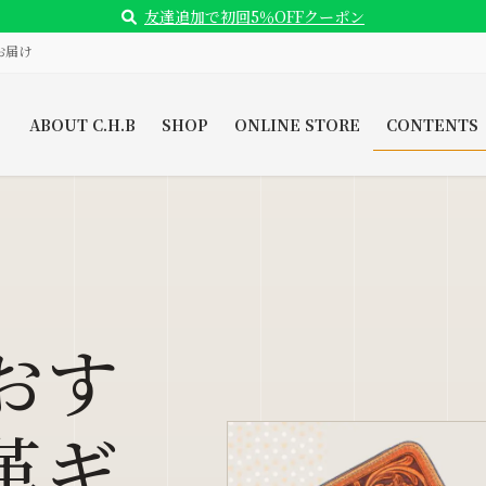
友達追加で初回5％OFFクーポン
お届け
ABOUT C.H.B
SHOP
ONLINE STORE
CONTENTS
おす
革ギ