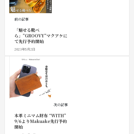
前の記事
「魅せる靴べ
ら」”GROOVY”マクアケに
て先行予約開始
2023年5月2日
次の記事
本革ミニマム財布 “WITH”
9/6よりMakuake先行予約
開始