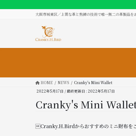
コ
ナ
ン
ビ
大阪市城東区／上質な革と熟練の技術で唯一無二の革製品を
テ
ゲ
ン
ー
ツ
シ
に
ョ
移
ン
動
に
移
動
HOME
NEWS
Cranky's Mini Wallet
2022年5月17日
/ 最終更新日 :
2022年5月17日
Cranky's Mini Walle
Cranky.H.Birdからおすすめのミニ財布