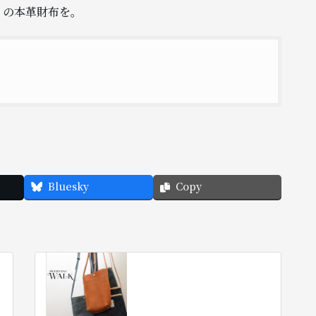
リの本革財布を。
Bluesky
Copy