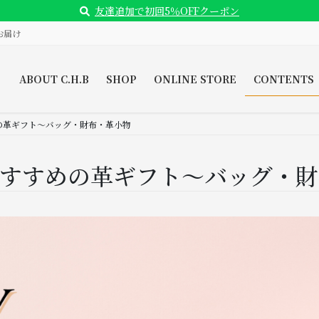
友達追加で初回5％OFFクーポン
お届け
ABOUT C.H.B
SHOP
ONLINE STORE
CONTENTS
めの革ギフト～バッグ・財布・革小物
日おすすめの革ギフト～バッグ・