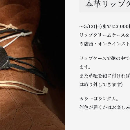
本革リップ
〜5/12(日)まで
に
3,0
リップクリームケースを
※店頭・オンラインスト
リップケースで鞄の中で
ます。
また革紐を鞄に付ければ
は取り外しできます)
カラーはランダム。
何色が届くかはお楽し