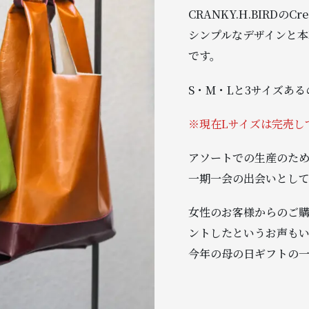
CRANKY.H.BIRD
シンプルなデザインと
です。
S・M・Lと3サイズあ
※現在Lサイズは完売し
アソートでの生産のた
一期一会の出会いとして
女性のお客様からのご
ントしたというお声も
今年の母の日ギフトの一