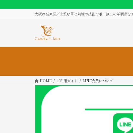
コ
ナ
ン
ビ
大阪市城東区／上質な革と熟練の技術で唯一無二の革製品を
テ
ゲ
ン
ー
ツ
シ
に
ョ
移
ン
動
に
移
動
HOME
ご利用ガイド
LINE会員について